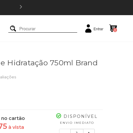
5% OFF e
Entrar
0
de Hidratação 750ml Brand
aliações
DISPONÍVEL
no cartão
ENVIO IMEDIATO
75
à vista
Quantidade