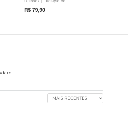
Unissex | Lifestyle co.
R$ 79,90
endam
ORDENAR AVALIAÇÕES POR