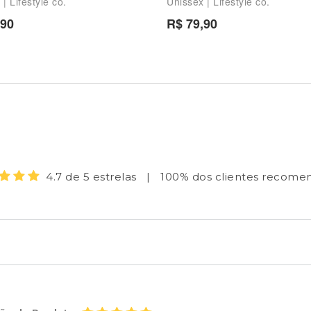
| Lifestyle co.
Unissex | Lifestyle co.
,90
R$ 79,90
OPINIÃO DOS CLIENTES
4.7 de 5 estrelas
|
100% dos clientes recom