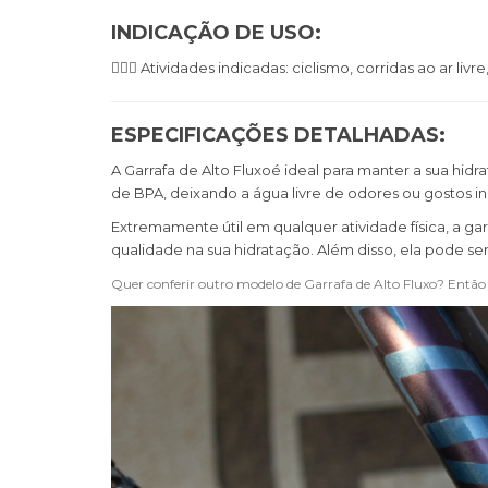
INDICAÇÃO DE USO:
🚴🏼‍♀️ Atividades indicadas: ciclismo, corridas ao ar li
ESPECIFICAÇÕES DETALHADAS:
A Garrafa de Alto Fluxo
é ideal para manter a sua hidr
de BPA, deixando a água livre de odores ou gostos i
Extremamente útil em qualquer atividade física, a g
qualidade na sua hidratação. Além disso, ela pode ser
Quer conferir outro modelo de Garrafa de Alto Fluxo? Então 