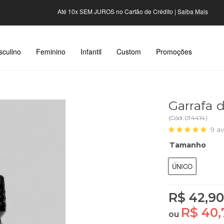
Até 10x SEM JUROS no Cartão de Crédito |
Saiba Mais
culino
Feminino
Infantil
Custom
Promoções
Garrafa 
(
Cód.
014414
)
9
av
Tamanho
ÚNICO
R$ 42,90
R$ 40,
ou