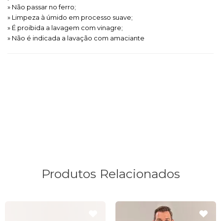
» Não passar no ferro;
» Limpeza à úmido em processo suave;
» É proibida a lavagem com vinagre;
» Não é indicada a lavação com amaciante
Tags de Pesquisa:
camisa brasil, camisa selecao, camisa seleção,
camisa seleção brasileira, camisa da seleção brasileira, camiseta brasil,
camisa brasil amarela, camisa oficial seleção, camisa da copa brasil,
camiseta copa brasil, camisa brasil copa, camiseta da copa seleção,
camisa nike copa camisa copa brasil nike
Produtos Relacionados