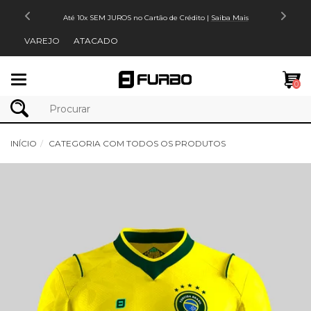
Até 10x SEM JUROS no Cartão de Crédito |
Saiba Mais
VAREJO
ATACADO
Mudar
0
navegação
INÍCIO
CATEGORIA COM TODOS OS PRODUTOS