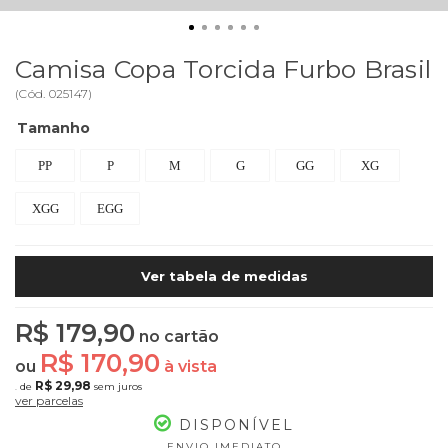
Camisa Copa Torcida Furbo Brasil
(
Cód.
025147
)
Tamanho
PP
P
M
G
GG
XG
XGG
EGG
Ver tabela de medidas
R$ 179,90
no cartão
R$ 170,90
ou
à vista
R$ 29,98
de
sem juros
6x
ver parcelas
DISPONÍVEL
ENVIO IMEDIATO