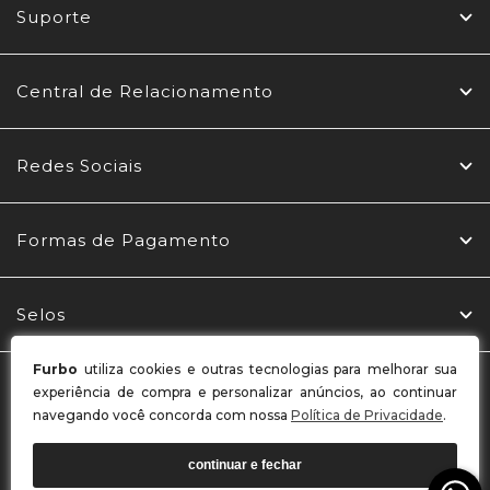
Suporte
Central de Relacionamento
Redes Sociais
Formas de Pagamento
Selos
Furbo
utiliza cookies e outras tecnologias para melhorar sua
MBL CONFECÇÕES LTDA / CNPJ: 03.969.765/0001-22
experiência de compra e personalizar anúncios, ao continuar
Endereço: Rua Belo Horizonte, 256 - Alto Benedito - Benedito
navegando você concorda com nossa
Política de Privacidade
.
Novo - SC CEP 89124-000
continuar e fechar