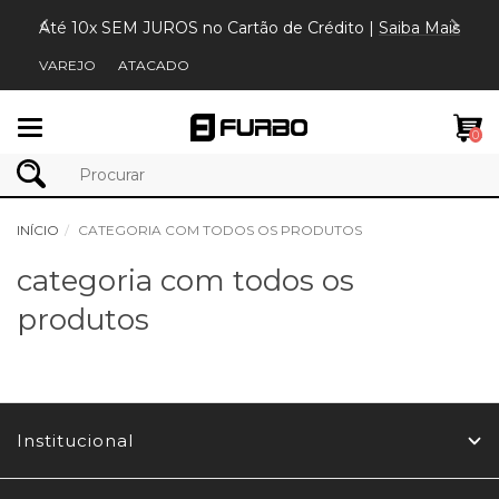
Até 10x SEM JUROS no Cartão de Crédito |
Saiba Mais
VAREJO
ATACADO
Mudar
0
navegação
INÍCIO
CATEGORIA COM TODOS OS PRODUTOS
categoria com todos os
produtos
Institucional