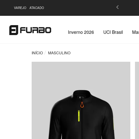
 de R$299,90 |
Saiba Mais
VAREJO
ATACADO
Inverno 2026
UCI Brasil
Mas
INÍCIO
MASCULINO