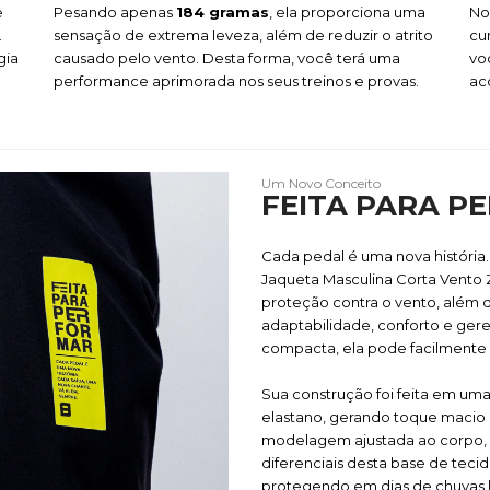
e
Pesando apenas
184 gramas
, ela proporciona uma
No
.
sensação de extrema leveza, além de reduzir o atrito
cu
gia
causado pelo vento. Desta forma, você terá uma
vo
performance aprimorada nos seus treinos e provas.
ac
Um Novo Conceito
FEITA PARA P
Cada pedal é uma nova história
Jaqueta Masculina Corta Vento Z
proteção contra o vento, além 
adaptabilidade, conforto e ge
compacta, ela pode facilmente s
Sua construção foi feita em um
elastano, gerando toque macio
modelagem ajustada ao corpo, e
diferenciais desta base de teci
protegendo em dias de chuvas 