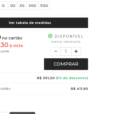
G
GG
XG
XGG
EGG
Ver tabela de medidas
0
DISPONÍVEL
no cartão
ENVIO IMEDIATO
,30
à vista
Quantidade
 juros
COMPRAR
R$ 391,30
(5% de desconto)
rédito
R$ 411,90