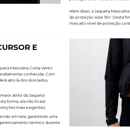
Além disso, a Jaqueta Masculina
de proteção solar 50+. Desta fo
mais alto nível de proteção contr
 CURSOR E
queta Masculina Corta Vento
mundialmente conhecida. Com
rá abri-la dos dois lados,
m maior atrito da Jaqueta
sta forma, ela não ficará
etições mais exigentes;
 tecido em tela, garantindo uma
r gerenciamento térmico durante