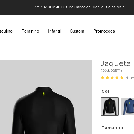
Até 10x SEM JUROS no Cartão de Crédito |
Saiba Mais
culino
Feminino
Infantil
Custom
Promoções
Jaqueta 
(
Cód.
025111
)
4
av
Cor
Tamanho