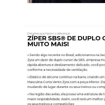
Detalhes que fazem a diferença!
ZÍPER SBS®​ DE DUPLO
MUITO MAIS!
» Sendo algo recente no Brasil, adicionamos na Ja
Zyra um zíper de duplo cursor da SBS, empresa 
rápida abertura e deslizamento delicado, você pode
conforme a necessidade de ventilação.
» Elástico de silicone contínuo na barra, criando u
Masculina Corta Vento Zyra com a peça inferior. De
mudando de lugar durante os seus treinos ou comp
» Na região das axilas, ela possui uma estrutura de
maior respirabilidade. Assim, você terá um melho
os seus treinos e competições;