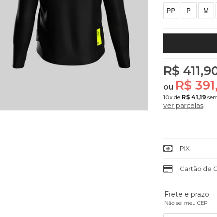
PP
P
M
R$ 411,9
R$ 391
ou
10x
de
R$ 41,19
sem
ver parcelas
PIX
Cartão de C
Frete e prazo:
Não sei meu CEP