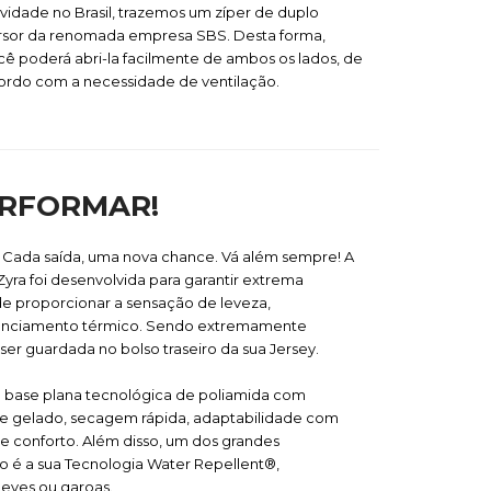
vidade no Brasil, trazemos um zíper de duplo
rsor da renomada empresa SBS. Desta forma,
cê poderá abri-la facilmente de ambos os lados, de
ordo com a necessidade de ventilação.
ERFORMAR!
. Cada saída, uma nova chance. Vá além sempre! A
yra foi desenvolvida para garantir extrema
de proporcionar a sensação de leveza,
renciamento térmico. Sendo extremamente
er guardada no bolso traseiro da sua Jersey.
a base plana tecnológica de poliamida com
 e gelado, secagem rápida, adaptabilidade com
 conforto. Além disso, um dos grandes
do é a sua Tecnologia Water Repellent®,
leves ou garoas.