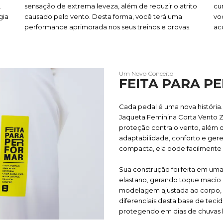
.
sensação de extrema leveza, além de reduzir o atrito
cu
gia
causado pelo vento. Desta forma, você terá uma
vo
performance aprimorada nos seus treinos e provas.
ac
Um Novo Conceito
FEITA PARA P
Cada pedal é uma nova história
Jaqueta Feminina Corta Vento Zy
proteção contra o vento, além 
adaptabilidade, conforto e ge
compacta, ela pode facilmente s
Sua construção foi feita em um
elastano, gerando toque macio
modelagem ajustada ao corpo, e
diferenciais desta base de teci
protegendo em dias de chuvas 