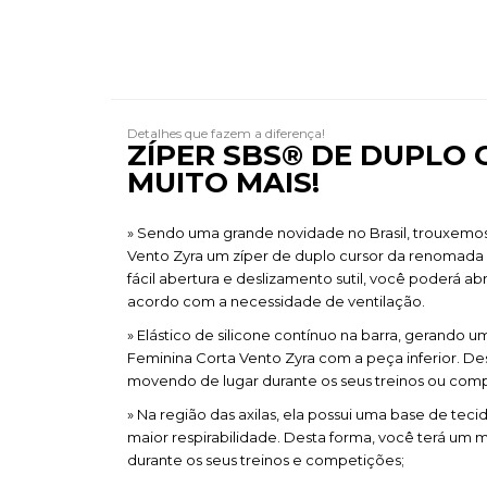
Detalhes que fazem a diferença!
ZÍPER SBS®​ DE DUPLO
MUITO MAIS!
» Sendo uma grande novidade no Brasil, trouxemo
Vento Zyra um zíper de duplo cursor da renomad
fácil abertura e deslizamento sutil, você poderá ab
acordo com a necessidade de ventilação.
» Elástico de silicone contínuo na barra, gerando u
Feminina Corta Vento Zyra com a peça inferior. Des
movendo de lugar durante os seus treinos ou comp
» Na região das axilas, ela possui uma base de tec
maior respirabilidade. Desta forma, você terá um
durante os seus treinos e competições;