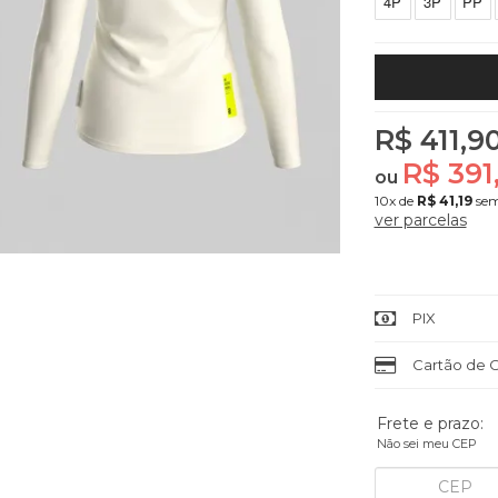
4P
3P
PP
R$ 411,9
R$ 391
ou
10x
de
R$ 41,19
sem
ver parcelas
PIX
Cartão de C
Frete e prazo:
Não sei meu CEP