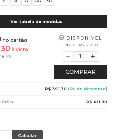
P
M
G
GG
XG
Ver tabela de medidas
0
DISPONÍVEL
no cartão
ENVIO IMEDIATO
,30
à vista
Quantidade
 juros
COMPRAR
R$ 391,30
(5% de desconto)
rédito
R$ 411,90
Calcular