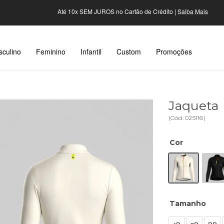
Até 10x SEM JUROS no Cartão de Crédito |
Saiba Mais
culino
Feminino
Infantil
Custom
Promoções
Jaqueta 
(
Cód.
025116
)
Cor
Tamanho