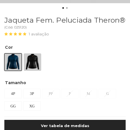
Jaqueta Fem. Peluciada Theron®
(
Cód.
025120
)
1
avaliação
Cor
Tamanho
4P
3P
PP
P
M
G
GG
XG
Ver tabela de medidas