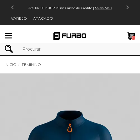
Até 10x SEM JUROS no Cartão de Crédito |
Saiba Mais
VAREJO
ATACADO
Mudar
0
navegação
INÍCIO
FEMININO