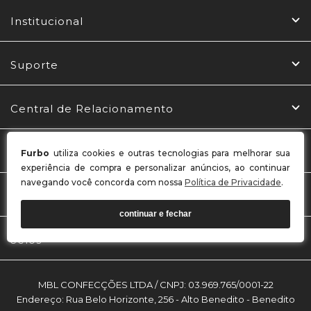
Institucional
Suporte
Central de Relacionamento
Redes Sociais
Furbo
utiliza cookies e outras tecnologias para melhorar sua
experiência de compra e personalizar anúncios, ao continuar
navegando você concorda com nossa
Política de Privacidade
.
Formas de Pagamento
continuar e fechar
Selos
MBL CONFECÇÕES LTDA / CNPJ: 03.969.765/0001-22
Endereço: Rua Belo Horizonte, 256 - Alto Benedito - Benedito