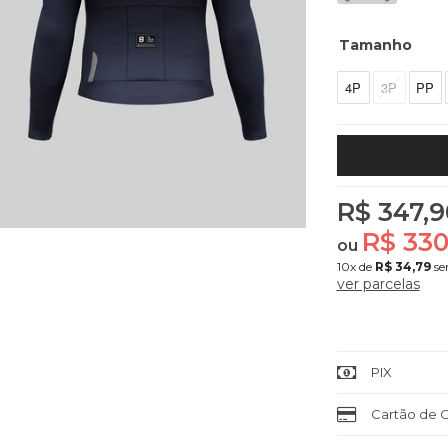
Tamanho
4P
3P
PP
R$ 347,9
R$ 330
ou
10x
de
R$ 34,79
se
ver parcelas
PIX
Cartão de C