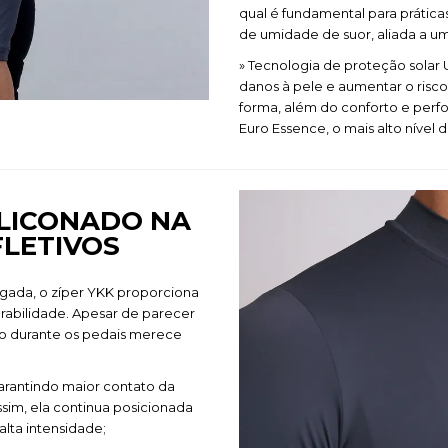
qual é fundamental para prátic
de umidade de suor, aliada a u
» Tecnologia de proteção solar 
danos à pele e aumentar o risc
forma, além do conforto e per
Euro Essence, o mais alto nível d
SILICONADO NA
FLETIVOS
ngada, o zíper YKK proporciona
rabilidade. Apesar de parecer
o durante os pedais merece
garantindo maior contato da
im, ela continua posicionada
lta intensidade;