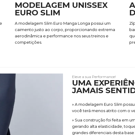
MODELAGEM UNISSEX
A
EURO SLIM
D
e
A modelagem Slim Euro Manga Longa possui um
Zíp
caimento justo ao corpo, proporcionando extrema
ba
aerodinâmica e performance nos seus treinos e
qu
competições.
pre
Eleve a sua Performance!
UMA EXPERIÊN
JAMAIS SENTID
» A modelagem Euro Slim possui
você terá menos atrito com o v
» Sua construção foi feita em 
gerando alta elasticidade, toqu
grandes diferenciais desta base 