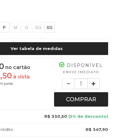
P
M
G
GG
XG
Ver tabela de medidas
0
DISPONÍVEL
no cartão
ENVIO IMEDIATO
,50
à vista
Quantidade
m juros
COMPRAR
R$ 330,50
(5% de desconto)
rédito
R$ 347,90