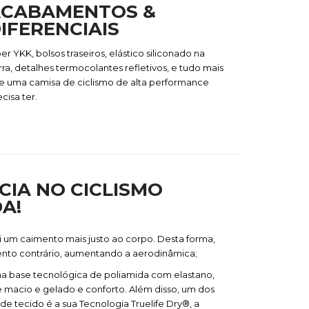
CABAMENTOS &
IFERENCIAIS
er YKK, bolsos traseiros, elástico siliconado na
rra, detalhes termocolantes refletivos, e tudo mais
e uma
camisa de ciclismo
de alta performance
cisa ter.
CIA NO CICLISMO
A!
 um caimento mais justo ao corpo. Desta forma,
ento contrário, aumentando a aerodinâmica;
uma base tecnológica de poliamida com elastano,
e macio e gelado e conforto. Além disso, um dos
de tecido é a sua Tecnologia Truelife Dry®, a