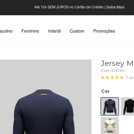
5% OFF em pagamentos via PIX |
Saiba Mais
culino
Feminino
Infantil
Custom
Promoções
Jersey M
(
Cód.
024745
)
7
av
Cor