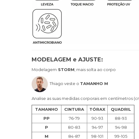
MODELAGEM e AJUSTE:
Modelagem
STORM
, mais solta ao corpo
Thiago veste o
TAMANHO M
Analise as suas medidas corporais em centímetros (c
TAMANHO
CINTURA
TÓRAX
QUADRIL
PP
76-79
90-93
88-93
P
80-83
94-97
94-98
M
84-87
98-101
99-105