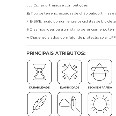
🚴🏼‍♀️ Ciclismo: treinos e competições
⛰️
Tipo de terreno: estradas de chão batido, trilhas e 
⚡
E-BIKE: muito comum entre os ciclistas de bicicletas
❄️
Dias frios: ideal para um ótimo gerenciamento térm
☀️
Dias ensolarados: com fator de proteção solar UPF5
PRINCIPAIS ATRIBUTOS: