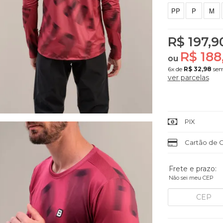
PP
P
M
R$ 197,9
R$ 188
ou
6x
de
R$ 32,98
sem
ver parcelas
PIX
Cartão de C
Frete e prazo:
Não sei meu CEP