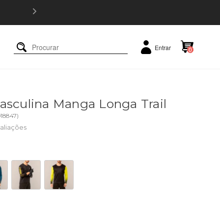
5% OFF e
Entrar
0
asculina Manga Longa Trail
018847
)
aliações