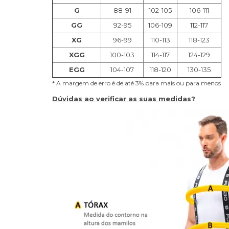
G
88-91
102-105
106-111
GG
92-95
106-109
112-117
XG
96-99
110-113
118-123
XGG
100-103
114-117
124-129
EGG
104-107
118-120
130-135
* A margem de erro é de até 3% para mais ou para menos
Dúvidas ao verificar as suas medidas
?