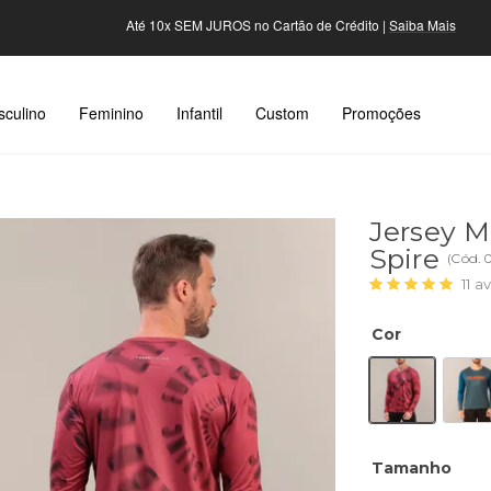
Até 10x SEM JUROS no Cartão de Crédito |
Saiba Mais
culino
Feminino
Infantil
Custom
Promoções
Jersey M
Spire
(
Cód.
11
av
Cor
Tamanho