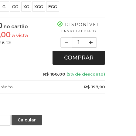
G
GG
XG
XGG
EGG
0
DISPONÍVEL
no cartão
ENVIO IMEDIATO
,00
à vista
Quantidade
 juros
COMPRAR
R$ 188,00
(5% de desconto)
rédito
R$ 197,90
Calcular