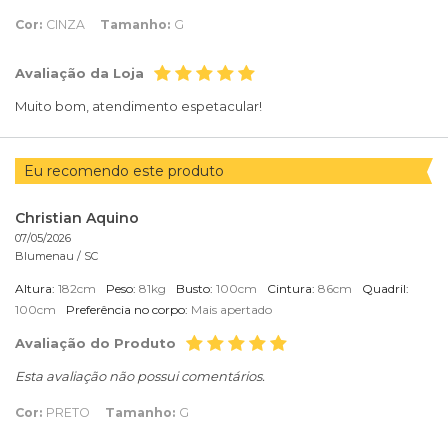
Cor:
CINZA
Tamanho:
G
Avaliação da Loja
Muito bom, atendimento espetacular!
Eu recomendo este produto
Christian Aquino
07/05/2026
Blumenau /
SC
Altura:
182cm
Peso:
81kg
Busto:
100cm
Cintura:
86cm
Quadril:
100cm
Preferência no corpo:
Mais apertado
Avaliação do Produto
Esta avaliação não possui comentários.
Cor:
PRETO
Tamanho:
G