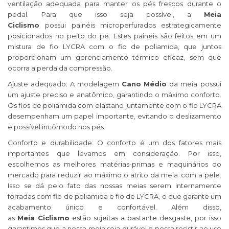
ventilação adequada para manter os pés frescos durante o
pedal. Para que isso seja possível, a
Meia
Ciclismo
possui painéis microperfurados estrategicamente
posicionados no peito do pé. Estes painéis são feitos em um
mistura de fio LYCRA com o fio de poliamida, que juntos
proporcionam um gerenciamento térmico eficaz, sem que
ocorra a perda da compressão.
Ajuste adequado: A modelagem
Cano Médio
da meia
possui
um ajuste preciso e anatômico, garantindo o máximo conforto.
Os fios de poliamida com elastano juntamente com o fio LYCRA
desempenham um papel importante, evitando o deslizamento
e possível incômodo nos pés.
Conforto e durabilidade: O conforto é um dos fatores mais
importantes que levamos em consideração. Por isso,
escolhemos as melhores matérias-primas e maquinários do
mercado para reduzir ao máximo o atrito da meia
com a pele.
Isso se dá pelo fato das nossas meias serem internamente
forradas com fio de poliamida e fio de LYCRA, o que garante um
acabamento único e confortável. Além disso,
as
Meia Ciclismo
estão sujeitas a bastante desgaste, por isso
garantimos que a nossa meia seja durável e possa resistir ao uso