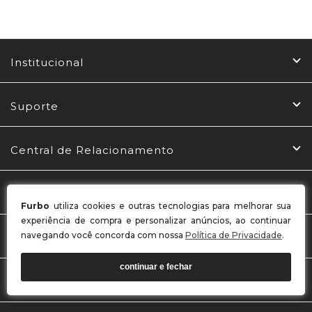
Institucional
Suporte
Central de Relacionamento
Redes Sociais
Furbo
utiliza cookies e outras tecnologias para melhorar sua
experiência de compra e personalizar anúncios, ao continuar
navegando você concorda com nossa
Política de Privacidade
.
Formas de Pagamento
continuar e fechar
Selos