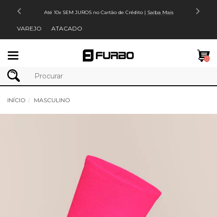
Até 10x SEM JUROS no Cartão de Crédito |
Saiba Mais
VAREJO
ATACADO
Mudar
0
navegação
INÍCIO
MASCULINO