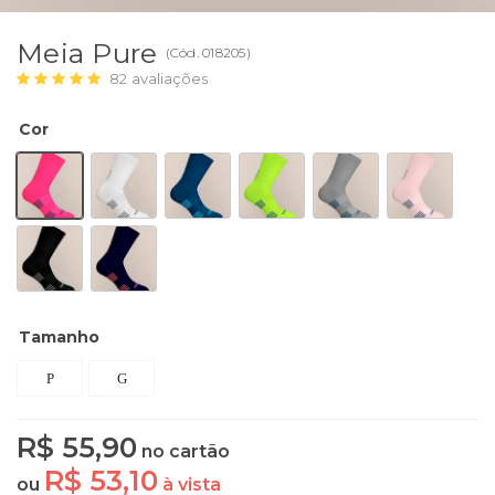
Meia Pure
(
Cód.
018205
)
82
avaliações
Cor
Tamanho
P
G
R$ 55,90
no cartão
R$ 53,10
ou
à vista