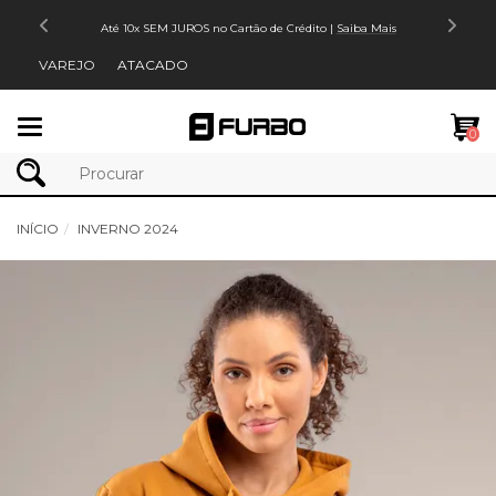
Até 10x SEM JUROS no Cartão de Crédito |
Saiba Mais
VAREJO
ATACADO
Mudar
0
navegação
INÍCIO
INVERNO 2024