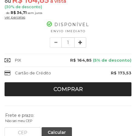
R$ 164,85
ou
à vista
(
30
% de desconto)
R$ 34,71
de
sem juros
5x
ver parcelas
DISPONÍVEL
ENVIO IMEDIATO
Quantidade
PIX
R$ 164,85
(5% de desconto)
Cartão de Crédito
R$ 173,53
COMPRAR
Frete e prazo:
Não sei meu CEP
Calcular