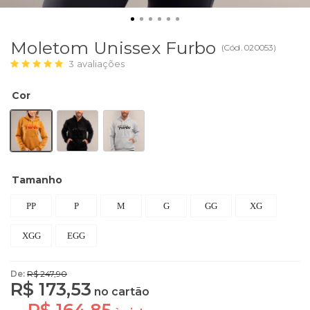
Moletom Unissex Furbo
(
Cód.
020053
)
3
avaliações
Cor
Tamanho
PP
P
M
G
GG
XG
XGG
EGG
De:
R$ 247,90
R$ 173,53
no cartão