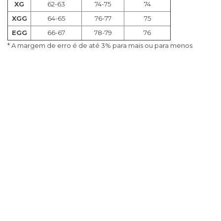
XG
62-63
74-75
74
XGG
64-65
76-77
75
EGG
66-67
78-79
76
* A margem de erro é de até 3% para mais ou para menos