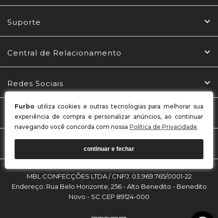
Suporte
Central de Relacionamento
Redes Sociais
Furbo
utiliza cookies e outras tecnologias para melhorar sua
Formas de Pagamento
experiência de compra e personalizar anúncios, ao continuar
navegando você concorda com nossa
Política de Privacidade
.
Selos
continuar e fechar
MBL CONFECÇÕES LTDA / CNPJ: 03.969.765/0001-22
Endereço: Rua Belo Horizonte, 256 - Alto Benedito - Benedito
Novo - SC CEP 89124-000