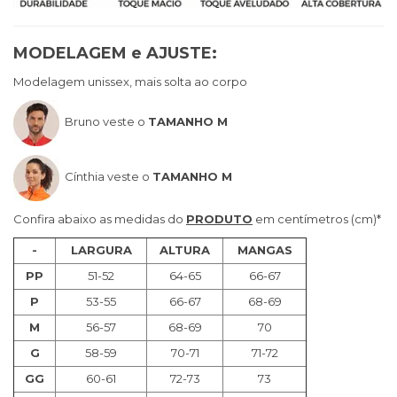
MODELAGEM e AJUSTE:
Modelagem unissex, mais solta ao corpo
Bruno veste o
TAMANHO M
Cínthia veste o
TAMANHO M
Confira abaixo as medidas do
PRODUTO
em centímetros (cm)*
-
LARGURA
ALTURA
MANGAS
PP
51-52
64-65
66-67
P
53-55
66-67
68-69
M
56-57
68-69
70
G
58-59
70-71
71-72
GG
60-61
72-73
73