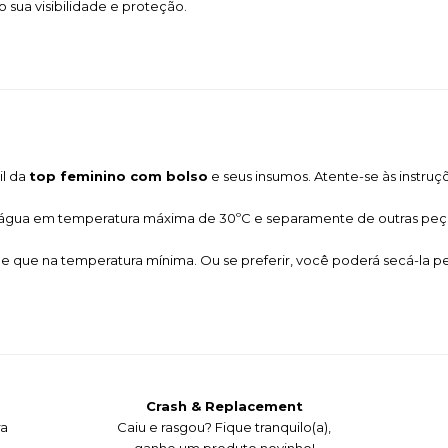
 sua visibilidade e proteção.
il da
top feminino com bolso
e seus insumos. Atente-se às instruç
 água em temperatura máxima de 30ºC e separamente de outras peç
de que na temperatura mínima. Ou se preferir, você poderá secá-la 
Crash & Replacement
ra
Caiu e rasgou?
Fique tranquilo(a),