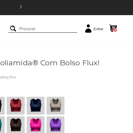
5% OFF e
Entrar
0
oliamida® Com Bolso Flux!
aliações