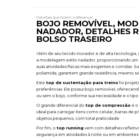
Detalhes que fazem a diferença!
BOJO REMOVÍVEL, MO
NADADOR, DETALHES R
BOLSO TRASEIRO
A
lém de seu tecido inovador e de alta tecnologia,
a modelagem estilo nadador, proporcionando um e
suas atividades físicas mais exigentes e corridas. Su
poliamida, garantem grande resistência, mesmo so
Este
top de sustentação para treino
foi projet
preferências. Ele possui bojo removível, oferecend
ou sem o bojo, conforme sua necessidade e o tipo 
O grande diferencial do
top de compressão
é o 
ideal para carregar itens como celular, barras de p
objetos pequenos, com total praticidade.
Por fim, o
top running
vem com detalhes refletivos
segurança em atividades à noite ou em ambientes 