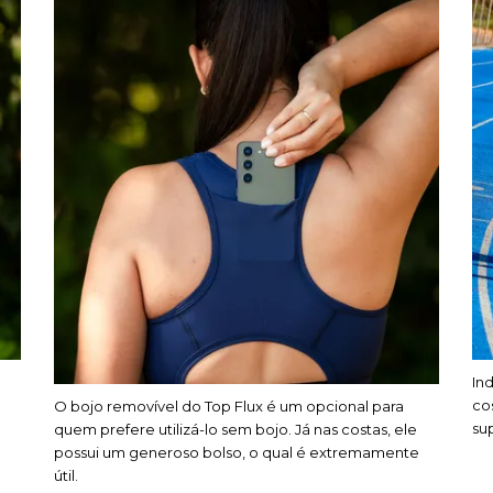
Ind
co
O bojo removível do Top Flux é um opcional para
su
quem prefere utilizá-lo sem bojo. Já nas costas, ele
possui um generoso bolso, o qual é extremamente
útil.