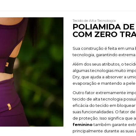
Tecido de Alta Tecnologia
POLIAMIDA DE
COM ZERO TR
Sua construção é feita em uma 
tecnologia, garantindo extrema
Além dos seus atributos, o teci
algumas tecnologias muito impor
Dry, que ajuda a absorver a um
evaporação e mantendo a pele s
Outro fator extremamente impor
tecido de alta tecnologia poss
eficácia do tecido em bloquear 
suas funcionalidades. O fator d
de proteção. Isso significa que
feminino
também garante extre
principalmente durante as suas at