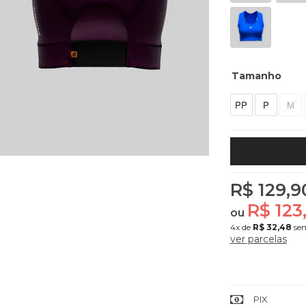
Tamanho
PP
P
M
R$ 129,9
R$ 123
ou
4x
de
R$ 32,48
sem
ver parcelas
PIX