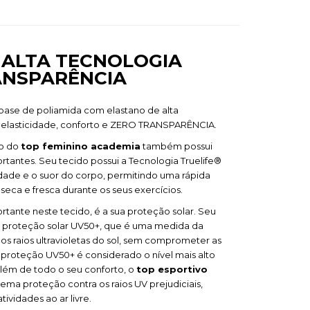
 ALTA TECNOLOGIA
ANSPARÊNCIA
base de poliamida com elastano de alta
 elasticidade, conforto e ZERO TRANSPARÊNCIA.
do do
top feminino academia
também possui
tantes. Seu tecido possui a Tecnologia Truelife®
idade e o suor do corpo, permitindo uma rápida
eca e fresca durante os seus exercícios.
tante neste tecido, é a sua proteção solar. Seu
ui proteção solar UV50+, que é uma medida da
os raios ultravioletas do sol, sem comprometer as
e proteção UV50+ é considerado o nível mais alto
 além de todo o seu conforto, o
top esportivo
ma proteção contra os raios UV prejudiciais,
ividades ao ar livre.