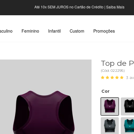
Até 10x SEM JUROS no Cartão de Crédito |
Saiba Mais
culino
Feminino
Infantil
Custom
Promoções
Top de P
(
Cód.
022295
)
3
av
Cor