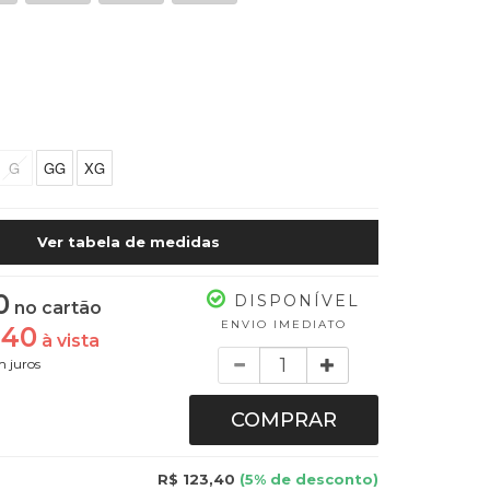
G
GG
XG
Ver tabela de medidas
0
DISPONÍVEL
no cartão
ENVIO IMEDIATO
,40
à vista
Quantidade
 juros
COMPRAR
R$ 123,40
(5% de desconto)