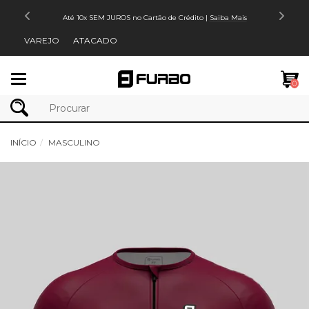
Até 10x SEM JUROS no Cartão de Crédito |
Saiba Mais
VAREJO
ATACADO
Mudar
0
navegação
INÍCIO
MASCULINO