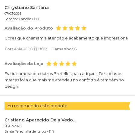
Chrystiano Santana
07/03/2026
Senador Canedo /
GO
Avaliação do Produto
Cores que chamam a atenção e acabamento que impressiona
Cor:
AMARELO FLUOR
Tamanho:
G
Avaliação da Loja
Estou namorando outros Bretelles para adquirir. De todas as
marcas foi a que mais me atendeu no conforto é também no
design.
Eu recomendo este produto
Cristiano Aparecido Dela Vedova
28/02/2026
Santa Terezinha de Itaipu /
PR