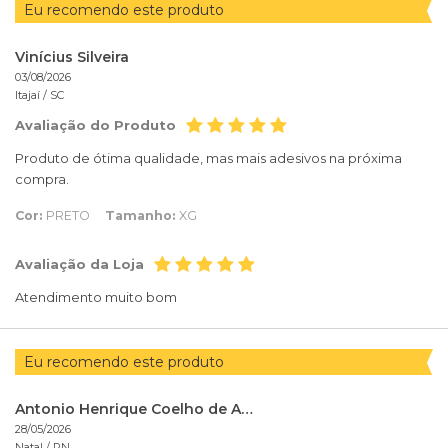
Eu recomendo este produto
Vinícius Silveira
03/08/2026
Itajaí /
SC
Avaliação do Produto
Produto de ótima qualidade, mas mais adesivos na próxima
compra.
Cor:
PRETO
Tamanho:
XG
Avaliação da Loja
Atendimento muito bom
Eu recomendo este produto
Antonio Henrique Coelho de Azevedo
28/05/2026
Natal /
RN