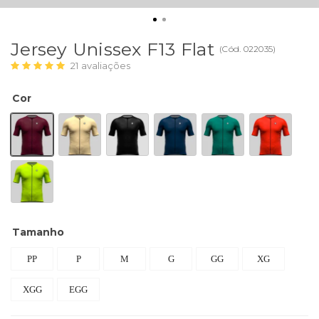
Jersey Unissex F13 Flat
(
Cód.
022035
)
21
avaliações
Cor
Tamanho
PP
P
M
G
GG
XG
XGG
EGG