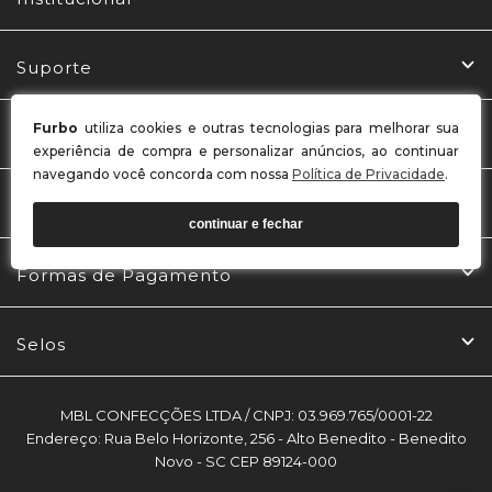
Suporte
Furbo
utiliza cookies e outras tecnologias para melhorar sua
Central de Relacionamento
experiência de compra e personalizar anúncios, ao continuar
navegando você concorda com nossa
Política de Privacidade
.
Redes Sociais
continuar e fechar
Formas de Pagamento
Selos
MBL CONFECÇÕES LTDA / CNPJ: 03.969.765/0001-22
Endereço: Rua Belo Horizonte, 256 - Alto Benedito - Benedito
Novo - SC CEP 89124-000