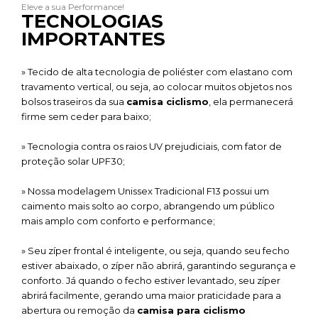
Eleve a sua Performance!
TECNOLOGIAS
IMPORTANTES
» Tecido de alta tecnologia de poliéster com elastano com
travamento vertical, ou seja, ao colocar muitos objetos nos
bolsos traseiros da sua
camisa ciclismo
, ela permanecerá
firme sem ceder para baixo;
» Tecnologia contra os raios UV prejudiciais, com fator de
proteção solar UPF30;
» Nossa modelagem Unissex Tradicional F13 possui um
caimento mais solto ao corpo, abrangendo um público
mais amplo com conforto e performance;
» Seu zíper frontal é inteligente, ou seja, quando seu fecho
estiver abaixado, o zíper não abrirá, garantindo segurança e
conforto. Já quando o fecho estiver levantado, seu zíper
abrirá facilmente, gerando uma maior praticidade para a
abertura ou remoção da
camisa para ciclismo