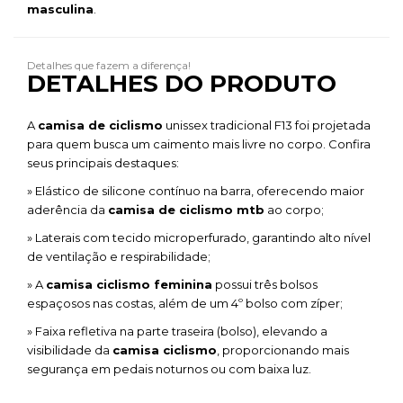
masculina
.
Detalhes que fazem a diferença!
DETALHES DO PRODUTO
A
camisa de ciclismo
unissex tradicional F13 foi projetada
para quem busca um caimento mais livre no corpo. Confira
seus principais destaques:
» Elástico de silicone contínuo na barra, oferecendo maior
aderência da
camisa de ciclismo mtb
ao corpo;
» Laterais com tecido microperfurado, garantindo alto nível
de ventilação e respirabilidade;
» A
camisa ciclismo feminina
possui três bolsos
espaçosos nas costas, além de um 4º bolso com zíper;
» Faixa refletiva na parte traseira (bolso), elevando a
visibilidade da
camisa ciclismo
, proporcionando mais
segurança em pedais noturnos ou com baixa luz.