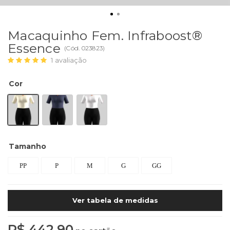
Macaquinho Fem. Infraboost®
Essence
(
Cód.
023823
)
1
avaliação
Cor
Tamanho
PP
P
M
G
GG
Ver tabela de medidas
R$ 442,90