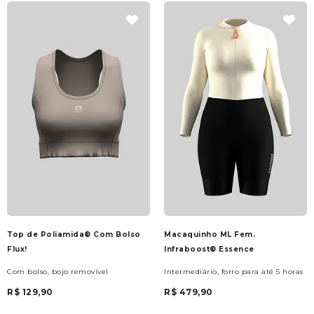
Top de Poliamida® Com Bolso
Macaquinho ML Fem.
Flux!
Infraboost® Essence
Com bolso, bojo removível
Intermediário, forro para até 5 horas
R$ 129,90
R$ 479,90