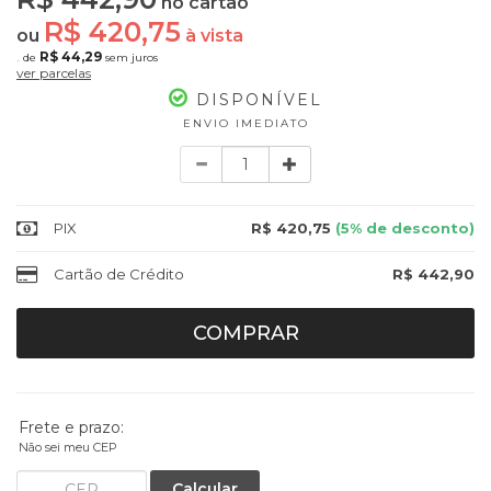
no cartão
R$ 420,75
ou
à vista
R$ 44,29
de
sem juros
10x
ver parcelas
DISPONÍVEL
ENVIO IMEDIATO
Quantidade
PIX
R$ 420,75
(5% de desconto)
Cartão de Crédito
R$ 442,90
COMPRAR
Frete e prazo:
Não sei meu CEP
Calcular