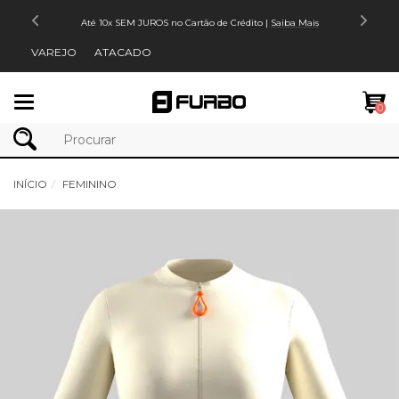
Até 10x SEM JUROS no Cartão de Crédito |
Saiba Mais
VAREJO
ATACADO
Mudar
0
navegação
INÍCIO
FEMININO