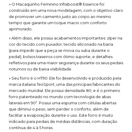
» O Macaquinho Feminino Infraboost® Essence foi
construído em uma nova modelagem, com o objetivo claro
de promover um caimento justo ao corpo ao mesmo
tempo que garante um toque macio com conforto
aprimorado;
» Além disso, ele possui acabamentos importantes: zíper na
cor do tecido com puxador, tecido siliconado na barra
(para impedir que a peça se mova ou suba durante o
pedal), bolsos traseiros com ótimo suporte, e detalhes
refletivos para uma maior segurança durante os seus pedais
noturnos ou de baixa visibilidade.
» Seu forro é o HT90. Ele foi desenvolvido e produzido pela
marca italiana TeoSport, uma das principais fabricantes do
mercado mundial. Ele possui densidade 80, e é o primeiro
forro patenteado no mundo com tecnologia de abas
laterais em 90º. Possui uma espuma com células abertas
que diminui o peso, sem perder o conforto, além de
facilitar a evaporação durante o uso. Este forro é muito
indicado para pedais de médias distâncias, com duração
contínua de 4 à 5 horas.