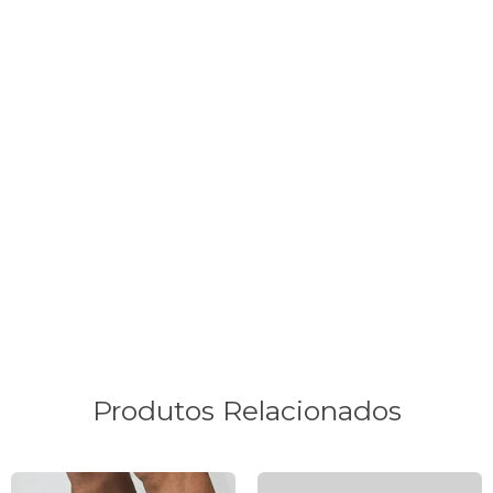
Tags de Pesquisa: macaquinho feminino, macaquinho
feminino ciclismo, macaquinho feminino para ciclismo,
macaquinho fem ciclismo, macaquinho de poliamida para
pedal, macaquinho de ciclismo em poliamida, macaquinho
ciclismo manga curta, macaquinho de ciclismo manga curta,
macaquinho de ciclismo branco, macaquinho ciclismo
branco, macaquinho de ciclismo na cor bege, macaquinho
ciclismo 5 horas, macaquinho ciclismo para pedais médios,
macaquinho feminino pedal, macaquinho ciclismo furbo,
macaquinho com forro italiano
Produtos Relacionados