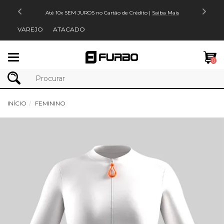
Até 10x SEM JUROS no Cartão de Crédito |
Saiba Mais
VAREJO
ATACADO
Mudar
0
navegação
INÍCIO
FEMININO