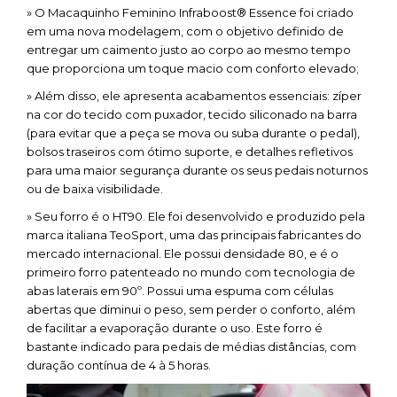
» O Macaquinho Feminino Infraboost® Essence foi criado
em uma nova modelagem, com o objetivo definido de
entregar um caimento justo ao corpo ao mesmo tempo
que proporciona um toque macio com conforto elevado;
» Além disso, ele apresenta acabamentos essenciais: zíper
na cor do tecido com puxador, tecido siliconado na barra
(para evitar que a peça se mova ou suba durante o pedal),
bolsos traseiros com ótimo suporte, e detalhes refletivos
para uma maior segurança durante os seus pedais noturnos
ou de baixa visibilidade.
» Seu forro é o HT90. Ele foi desenvolvido e produzido pela
marca italiana TeoSport, uma das principais fabricantes do
mercado internacional. Ele possui densidade 80, e é o
primeiro forro patenteado no mundo com tecnologia de
abas laterais em 90º. Possui uma espuma com células
abertas que diminui o peso, sem perder o conforto, além
de facilitar a evaporação durante o uso. Este forro é
bastante indicado para pedais de médias distâncias, com
duração contínua de 4 à 5 horas.