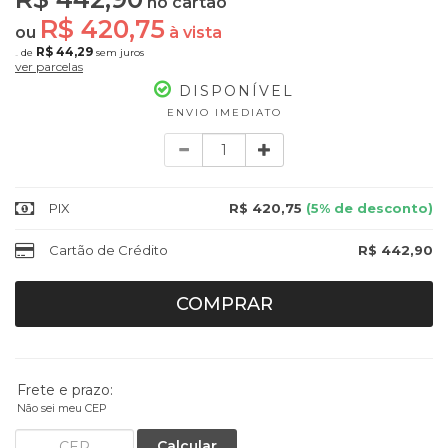
no cartão
R$ 420,75
ou
à vista
R$ 44,29
de
sem juros
10x
ver parcelas
DISPONÍVEL
ENVIO IMEDIATO
Quantidade
PIX
R$ 420,75
(5% de desconto)
Cartão de Crédito
R$ 442,90
COMPRAR
Frete e prazo:
Não sei meu CEP
Calcular