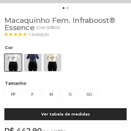
Macaquinho Fem. Infraboost®
Essence
(
Cód.
023822
)
1
avaliação
Cor
Tamanho
PP
P
M
G
GG
Ver tabela de medidas
R$ 442,90