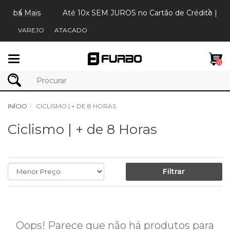
ba Mais
Até 10x SEM JUROS no Cartão de Crédito |
Saiba M
VAREJO
ATACADO
Mudar
0
navegação
INÍCIO
CICLISMO | + DE 8 HORAS
Ciclismo | + de 8 Horas
Filtrar
Oops! Parece que não há produtos para