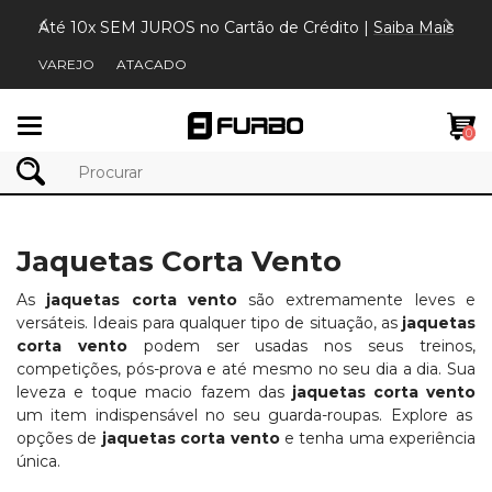
Até 10x SEM JUROS no Cartão de Crédito |
Saiba Mais
VAREJO
ATACADO
Mudar
0
navegação
Jaquetas Corta Vento
As
jaquetas corta vento
são extremamente leves e
versáteis. Ideais para qualquer tipo de situação, as
jaquetas
corta vento
podem ser usadas nos seus treinos,
competições, pós-prova e até mesmo no seu dia a dia. Sua
leveza e toque macio fazem das
jaquetas corta vento
um item indispensável no seu guarda-roupas. Explore as
opções de
jaquetas corta vento
e tenha uma experiência
única.